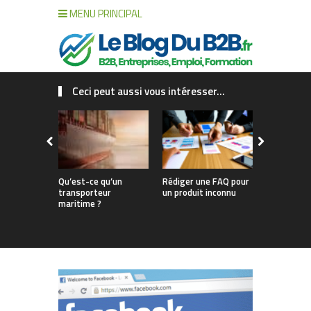
MENU PRINCIPAL
Ceci peut aussi vous intéresser...
Qu’est-ce qu’un
Rédiger une FAQ pour
Réaliser un
transporteur
un produit inconnu
stratégiqu
maritime ?
intuition