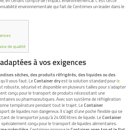
ble, en tenant compte de l’impact environnemental. C’est cette
onsabilité environnementale qui fait de Centrimex un leader dans le
gences
ice de qualité
 adaptées à vos exigences
ndises sèches, des produits réfrigérés, des liquides ou des
 qu’il vous faut. Le
Container dry
est la solution standard pour
le
t robuste, sécurisé et disponible en plusieurs tailles pour s’adapter
ent conçu pour le transport de produits nécessitant une
entaires ou pharmaceutiques. Avec son système de réfrigération
a bonne température pendant tout le trajet. Le
Container
ort de liquides non dangereux. Il s’agit d’une poche flexible qui se
ttant de transporter jusqu’à 24 000 litres de liquide. Le
Container
, spécialement conçu pour le transport de liquides alimentaires.
rme irrégulière
, Centrimex propose le
Container open top et le flat
.