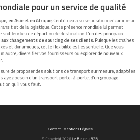
ondiale pour un service de qualité
ope, en Asie et en Afrique
, Centrimex a su se positionner comme un
ransit et de la logistique. Cette présence mondiale lui permet
ue soit leur lieu de départ ou de destination. L’un des principaux
 aux changements de sourcing de ses clients
. Puisque les chaînes
es et dynamiques, cette flexibilité est essentielle. Que vous
un autre, diversifier vos fournisseurs ou explorer de nouveaux
r.
esure de proposer des solutions de transport sur mesure, adaptées
us ayez besoin d’un transport porte-à-porte, d’un groupage
tion qu’il vous faut.
Contact
|
Mentions Légales
© Copyright 2026
Le Blog du B2B
.