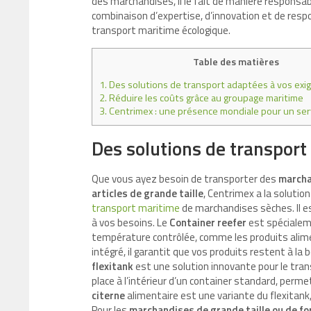
des marchandises, il le fait de manière responsa
combinaison d’expertise, d’innovation et de resp
transport maritime écologique.
Table des matières
1.
Des solutions de transport adaptées à vos exi
2.
Réduire les coûts grâce au groupage maritime
3.
Centrimex : une présence mondiale pour un serv
Des solutions de transport
Que vous ayez besoin de transporter des
marcha
articles de grande taille
, Centrimex a la solution
transport maritime
de marchandises sèches. Il es
à vos besoins. Le
Container reefer
est spécialem
température contrôlée, comme les produits alim
intégré, il garantit que vos produits restent à l
flexitank
est une solution innovante pour le transp
place à l’intérieur d’un container standard, perme
citerne
alimentaire est une variante du flexitank
Pour les
marchandises de grande taille ou de fo