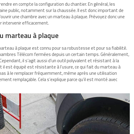
prendre en compte la configuration du chantier. En général, les
ine public, notamment sur la chaussée. Il est donc important de
d’ouvrir une chambre avec un marteau à plaque. Prévoyez donc une
 intervenir efficacement.
 du marteau à plaque
teau à plaque est connu pour sa robustesse et pour sa fiabilité.
es chambres Télécom fermées depuis un certain temps. Généralement,
pendant, il s’agit aussi d’un outil polyvalent et résistant à la
t il est équipé est résistante à l’usure, ce qui fait du marteau à
z pas à le remplacer fréquemment, même après une utilisation
ilement remplaçable. Cela s’explique parce qu’il est monté avec