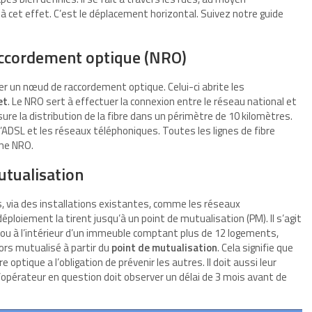
à cet effet. C’est le déplacement horizontal. Suivez notre guide
accordement optique (NRO)
r un nœud de raccordement optique. Celui-ci abrite les
et
. Le NRO sert à effectuer la connexion entre le réseau national et
sure la distribution de la fibre dans un périmètre de 10 kilomètres.
’ADSL et les réseaux téléphoniques. Toutes les lignes de fibre
me NRO.
utualisation
s, via des installations existantes, comme les réseaux
ploiement la tirent jusqu’à un point de mutualisation (PM). Il s’agit
 ou à l’intérieur d’un immeuble comptant plus de 12 logements,
ors mutualisé à partir du
point de mutualisation
. Cela signifie que
 optique a l’obligation de prévenir les autres. Il doit aussi leur
’opérateur en question doit observer un délai de 3 mois avant de