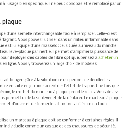
til à l’usage bien spécifique. Il ne peut donc pas être remplacé par un
à plaque
pé d’une semelle interchangeable facile à remplacer. Celle-ci est
éflagrant. Vous pouvez l’utiliser dans un milieu inflammable sans
laque est lui équipé d’une masselotte, située au niveau du manche.
teau lève-plaque par inertie. Il permet d’amplifier la puissance de
l pour
déployer des câbles de fibre optique
, pensez à
acheter un
 en ligne. Vous y trouverez un large choix de modèles
 fait bouger grâce à la vibration ce qui permet de décoller les
re ensuite en jeu pour accentuer l’effet de frappe. Une fois que
lécom
, le crochet du marteau à plaque prend le relais. Vous devez
vous permettra de la soulever et de la déplacer. Le marteau à plaque
l permet d’ouvrir et de fermer les chambres Télécom en toute
tilise un marteau à plaque doit se conformer à certaines règles. Il
on individuelle comme un casque et des chaussures de sécurité,