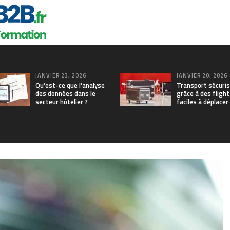
JANVIER 23, 2026
JANVIER 20, 2026
Qu’est-ce que l’analyse
Transport sécuri
des données dans le
grâce à des fligh
secteur hôtelier ?
faciles à déplacer