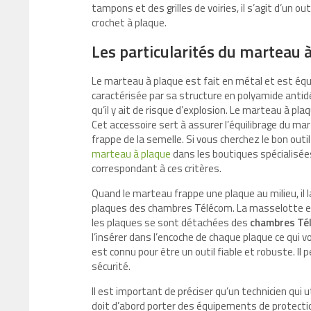
tampons et des grilles de voiries, il s’agit d’un ou
crochet à plaque.
Les particularités du marteau 
Le marteau à plaque est fait en métal et est équi
caractérisée par sa structure en polyamide antid
qu’il y ait de risque d’explosion. Le marteau à p
Cet accessoire sert à assurer l’équilibrage du mar
frappe de la semelle. Si vous cherchez le bon outi
marteau à plaque
dans les boutiques spécialisées
correspondant à ces critères.
Quand le marteau frappe une plaque au milieu, il la
plaques des chambres Télécom. La masselotte ent
les plaques se sont détachées des
chambres Té
l’insérer dans l’encoche de chaque plaque ce qui 
est connu pour être un outil fiable et robuste. I
sécurité.
Il est important de préciser qu’un technicien qui u
doit d’abord porter des équipements de protecti