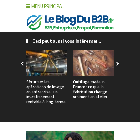
MENU PRINCIPAL
Ceci peut aussi vous intéresser...
Sécuriser les
Outillage made in
Connecter c
opérations de levage
France : ce que la
collaborat
en entreprise : un
fabrication change
processus :
investissement
vraiment en atelier
des projet
rentable à long terme
augmentés 