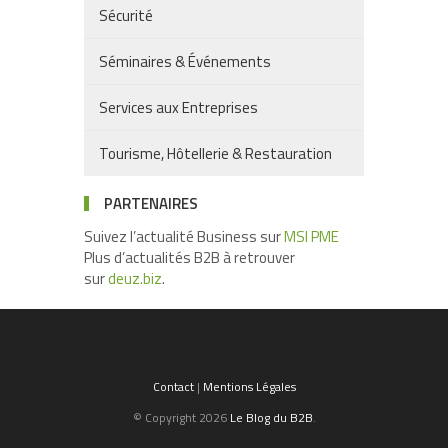
Sécurité
Séminaires & Événements
Services aux Entreprises
Tourisme, Hôtellerie & Restauration
PARTENAIRES
Suivez l’actualité Business sur
MSI PME
Plus d’actualités B2B à retrouver
sur
deuz.biz
.
Contact
|
Mentions Légales
© Copyright 2026
Le Blog du B2B
.