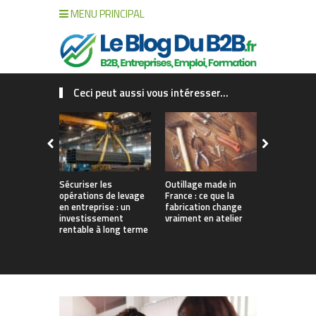
MENU PRINCIPAL
Ceci peut aussi vous intéresser...
Sécuriser les
Outillage made in
Connecter c
opérations de levage
France : ce que la
collaborat
en entreprise : un
fabrication change
processus :
investissement
vraiment en atelier
des projet
rentable à long terme
augmentés 