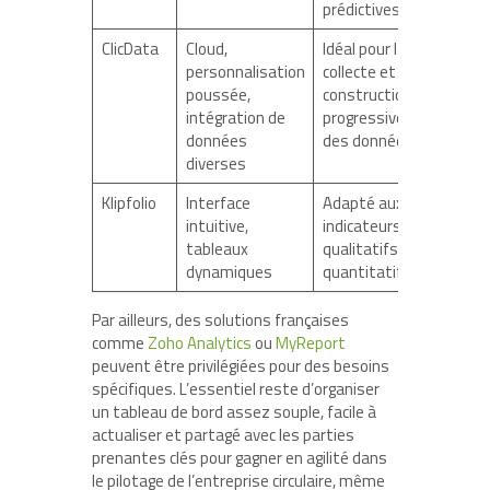
prédictives
ClicData
Cloud,
Idéal pour la
personnalisation
collecte et la
poussée,
construction
intégration de
progressive
données
des données
diverses
Klipfolio
Interface
Adapté aux
intuitive,
indicateurs
tableaux
qualitatifs et
dynamiques
quantitatifs
Par ailleurs, des solutions françaises
comme
Zoho Analytics
ou
MyReport
peuvent être privilégiées pour des besoins
spécifiques. L’essentiel reste d’organiser
un tableau de bord assez souple, facile à
actualiser et partagé avec les parties
prenantes clés pour gagner en agilité dans
le pilotage de l’entreprise circulaire, même