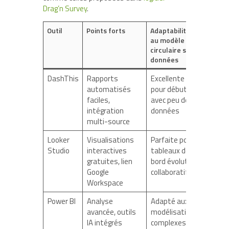
Drag’n Survey
.
Outil
Points forts
Adaptabilité
au modèle
circulaire sans
données
DashThis
Rapports
Excellente
automatisés
pour débuter
faciles,
avec peu de
intégration
données
multi-source
Looker
Visualisations
Parfaite pour
Studio
interactives
tableaux de
gratuites, lien
bord évolutifs
Google
collaboratifs
Workspace
Power BI
Analyse
Adapté aux
avancée, outils
modélisations
IA intégrés
complexes et