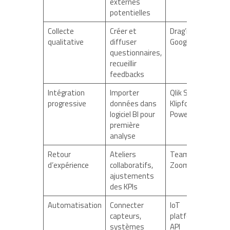
externes
potentielles
Collecte
Créer et
Drag’n Survey,
qualitative
diffuser
Google Forms
questionnaires,
recueillir
feedbacks
Intégration
Importer
Qlik Sense,
progressive
données dans
Klipfolio,
logiciel BI pour
Power BI
première
analyse
Retour
Ateliers
Teams,
d’expérience
collaboratifs,
Zoom, Miro
ajustements
des KPIs
Automatisation
Connecter
IoT
capteurs,
platforms,
systèmes
API