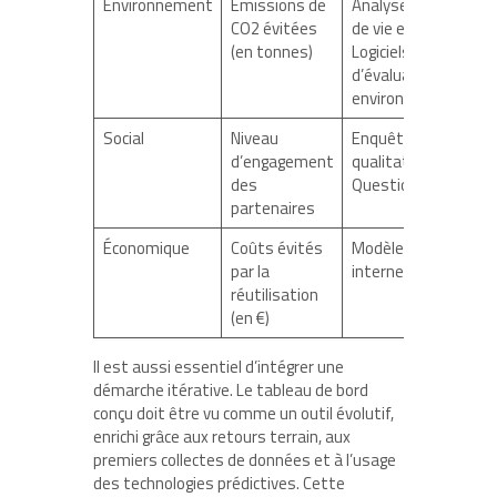
Environnement
Émissions de
Analyse de cycle
CO2 évitées
de vie estimée /
(en tonnes)
Logiciels
d’évaluation
environnementale
Social
Niveau
Enquêtes
d’engagement
qualitatives /
des
Questionnaires
partenaires
Économique
Coûts évités
Modèle financier
par la
interne
réutilisation
(en €)
Il est aussi essentiel d’intégrer une
démarche itérative. Le tableau de bord
conçu doit être vu comme un outil évolutif,
enrichi grâce aux retours terrain, aux
premiers collectes de données et à l’usage
des technologies prédictives. Cette