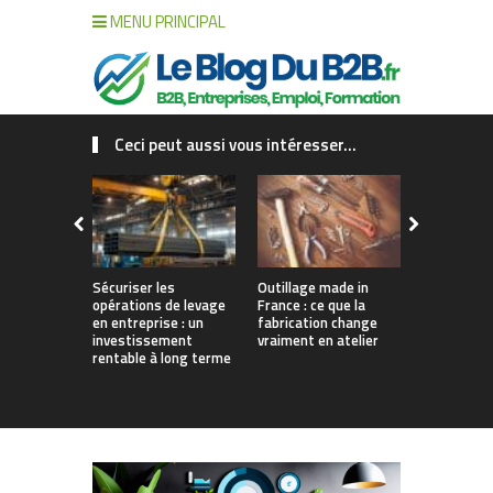
MENU PRINCIPAL
Ceci peut aussi vous intéresser...
Sécuriser les
Outillage made in
Connecter c
opérations de levage
France : ce que la
collaborat
en entreprise : un
fabrication change
processus :
investissement
vraiment en atelier
des projet
rentable à long terme
augmentés 