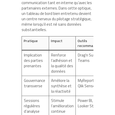
communication tant en interne qu’avec les
partenaires externes. Dans cette optique,
un tableau de bord bien entretenu devient
un centre nerveux du pilotage stratégique,
même lorsqu’il est né sans données
substantielles.
Pratique
Impact
Outils
recommandés
Implication
Renforce
Drag’n Survey,
des parties
l’adhésion et
Teams
prenantes
la qualité des
données
Gouvernance
Améliore la
MyReport,
transverse
synthèse et
Qlik Sense
la réactivité
Sessions
Stimule
Power BI,
régulières
l’amélioration
Looker Studio
d’analyse
continue