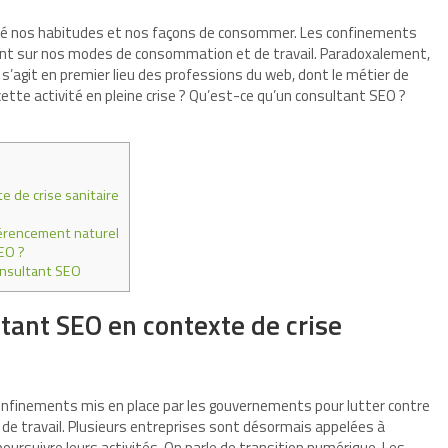
é nos habitudes et nos façons de consommer. Les confinements
nt sur nos modes de consommation et de travail. Paradoxalement,
Il s’agit en premier lieu des professions du web, dont le métier de
cette activité en pleine crise ? Qu’est-ce qu’un consultant SEO ?
e de crise sanitaire
férencement naturel
EO ?
onsultant SEO
ltant SEO en contexte de crise
nfinements mis en place par les gouvernements pour lutter contre
de travail. Plusieurs entreprises sont désormais appelées à
poursuivre leurs activités. On parle de transition numérique. Les