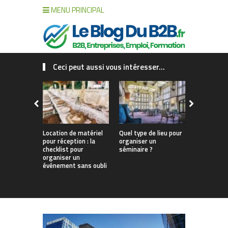
MENU PRINCIPAL
Ceci peut aussi vous intéresser...
Location de matériel
Quel type de lieu pour
Comment b
pour réception : la
organiser un
organiser 
checklist pour
séminaire ?
séminaire
organiser un
d’entrepris
événement sans oubli