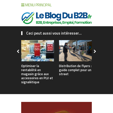
MENU PRINCIPAL
Ceci peut aussi vous intéresser...
Optimiser la
Distribution de flyers :
Qu’est-ce 
rentabilité en
guide complet pour un
solution d
magasin grâce aux
street
Définition
accessoires en PLV et
signalétique