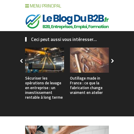
MENU PRINCIPAL
Ceci peut aussi vous intéresser...
Sécuriser les
Outillage made in
Connecter c
opérations de levage
France : ce que la
collaborat
en entreprise : un
fabrication change
processus :
investissement
vraiment en atelier
des projet
rentable à long terme
augmentés 