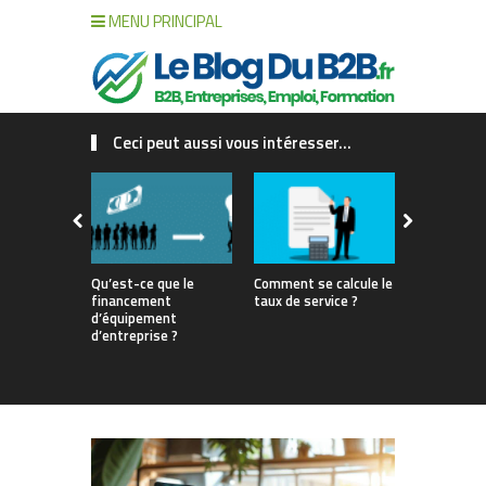
MENU PRINCIPAL
Ceci peut aussi vous intéresser...
Qu’est-ce que le
Comment se calcule le
Gestion de 
financement
taux de service ?
interne vs 
d’équipement
match pour
d’entreprise ?
votre renta